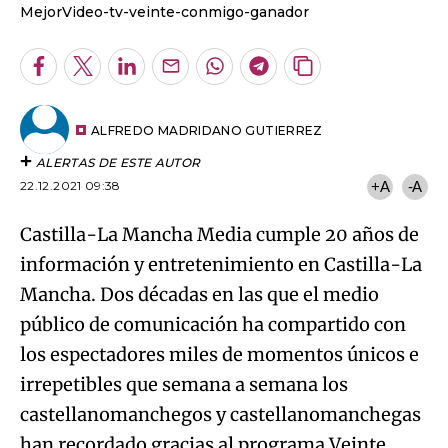
MejorVideo-tv-veinte-conmigo-ganador
Facebook
Twitter
LinkedIn
Enviar
Whatsapp
Telegram
Copiar
por
URL
Email
del
artículo
ALFREDO MADRIDANO GUTIERREZ
ALERTAS DE ESTE AUTOR
22.12.2021 09:38
+A
-A
Castilla-La Mancha Media cumple 20 años de
información y entretenimiento en Castilla-La
Mancha. Dos décadas en las que el medio
público de comunicación ha compartido con
los espectadores miles de momentos únicos e
irrepetibles que semana a semana los
castellanomanchegos y castellanomanchegas
han recordado gracias al programa Veinte