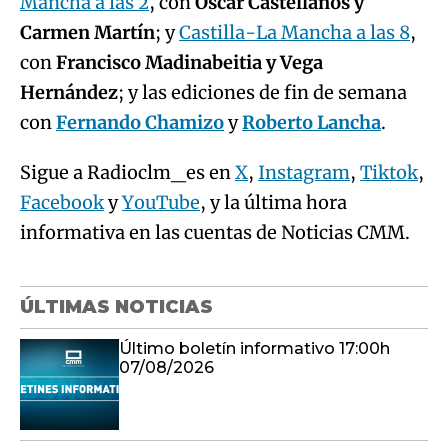
Mancha a las 2
, con
Óscar Castellanos y
Carmen Martín
; y
Castilla-La Mancha a las 8
,
con
Francisco Madinabeitia y Vega
Hernández
; y las ediciones de fin de semana
con
Fernando Chamizo
y
Roberto Lancha
.
Sigue a Radioclm_es en
X
,
Instagram
,
Tiktok
,
Facebook
y
YouTube
, y la última hora
informativa en las cuentas de Noticias CMM.
ÚLTIMAS NOTICIAS
Último boletín informativo 17:00h
07/08/2026