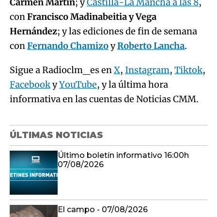
Carmen Martín
; y
Castilla-La Mancha a las 8
,
con
Francisco Madinabeitia y Vega
Hernández
; y las ediciones de fin de semana
con
Fernando Chamizo
y
Roberto Lancha
.
Sigue a Radioclm_es en
X
,
Instagram
,
Tiktok
,
Facebook
y
YouTube
, y la última hora
informativa en las cuentas de Noticias CMM.
ÚLTIMAS NOTICIAS
Último boletín informativo 16:00h
07/08/2026
El campo - 07/08/2026