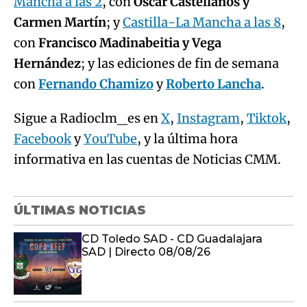
Mancha a las 2
, con
Óscar Castellanos y
Carmen Martín
; y
Castilla-La Mancha a las 8
,
con
Francisco Madinabeitia y Vega
Hernández
; y las ediciones de fin de semana
con
Fernando Chamizo
y
Roberto Lancha
.
Sigue a Radioclm_es en
X
,
Instagram
,
Tiktok
,
Facebook
y
YouTube
, y la última hora
informativa en las cuentas de Noticias CMM.
ÚLTIMAS NOTICIAS
CD Toledo SAD - CD Guadalajara
SAD | Directo 08/08/26