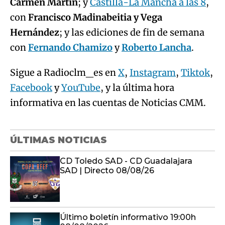
Carmen Martín
; y
Castilla-La Mancha a las 8
,
con
Francisco Madinabeitia y Vega
Hernández
; y las ediciones de fin de semana
con
Fernando Chamizo
y
Roberto Lancha
.
Sigue a Radioclm_es en
X
,
Instagram
,
Tiktok
,
Facebook
y
YouTube
, y la última hora
informativa en las cuentas de Noticias CMM.
ÚLTIMAS NOTICIAS
CD Toledo SAD - CD Guadalajara
SAD | Directo 08/08/26
Último boletín informativo 19:00h