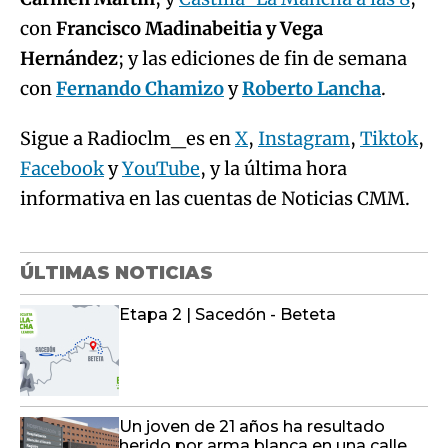
con
Francisco Madinabeitia y Vega
Hernández
; y las ediciones de fin de semana
con
Fernando Chamizo
y
Roberto Lancha
.
Sigue a Radioclm_es en
X
,
Instagram
,
Tiktok
,
Facebook
y
YouTube
, y la última hora
informativa en las cuentas de Noticias CMM.
ÚLTIMAS NOTICIAS
Etapa 2 | Sacedón - Beteta
Un joven de 21 años ha resultado
herido por arma blanca en una calle