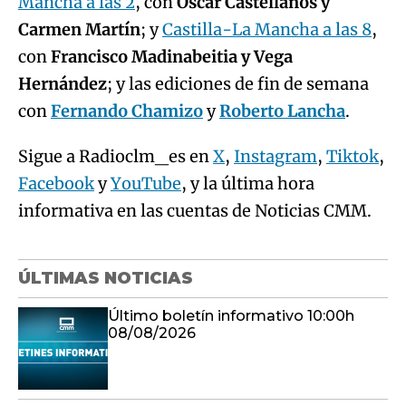
Mancha a las 2
, con
Óscar Castellanos y
Carmen Martín
; y
Castilla-La Mancha a las 8
,
con
Francisco Madinabeitia y Vega
Hernández
; y las ediciones de fin de semana
con
Fernando Chamizo
y
Roberto Lancha
.
Sigue a Radioclm_es en
X
,
Instagram
,
Tiktok
,
Facebook
y
YouTube
, y la última hora
informativa en las cuentas de Noticias CMM.
ÚLTIMAS NOTICIAS
Último boletín informativo 10:00h
08/08/2026