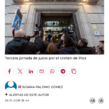
Tercera jornada de juicio por el crimen de Pioz
Facebook
Twitter
LinkedIn
Enviar
Whatsapp
Telegram
Copiar
por
URL
Email
del
artículo
SUSANA PALOMO GÓMEZ
ALERTAS DE ESTE AUTOR
26.10.2018 18:44
+A
-A