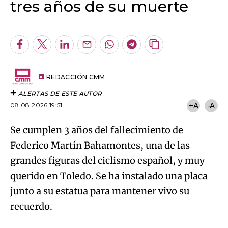
tres años de su muerte
Algo salió mal.
An error occurred, please try again later.
Facebook
Twitter
LinkedIn
Enviar
Whatsapp
Telegram
Copiar
por
URL
Try again
Email
del
artículo
REDACCIÓN CMM
ALERTAS DE ESTE AUTOR
08.08.2026 19:51
+A
-A
Se cumplen 3 años del fallecimiento de
Federico Martín Bahamontes, una de las
grandes figuras del ciclismo español, y muy
querido en Toledo. Se ha instalado una placa
junto a su estatua para mantener vivo su
recuerdo.