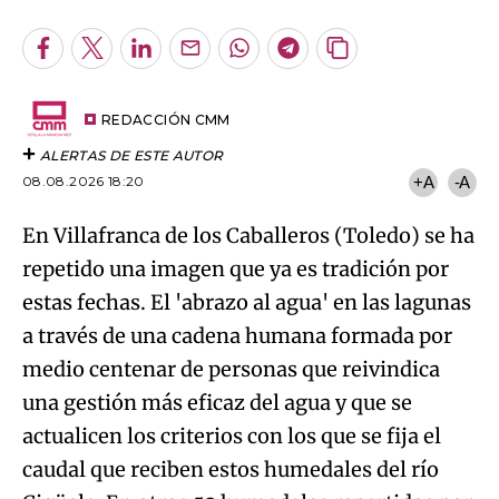
Facebook
Twitter
LinkedIn
Enviar
Whatsapp
Telegram
Copiar
por
URL
Try again
Email
del
artículo
REDACCIÓN CMM
ALERTAS DE ESTE AUTOR
08.08.2026 18:20
+A
-A
En Villafranca de los Caballeros (Toledo) se ha
repetido una imagen que ya es tradición por
estas fechas. El 'abrazo al agua' en las lagunas
a través de una cadena humana formada por
medio centenar de personas que reivindica
una gestión más eficaz del agua y que se
actualicen los criterios con los que se fija el
caudal que reciben estos humedales del río