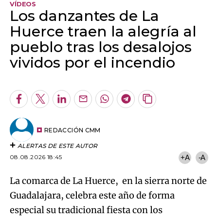
VÍDEOS
Los danzantes de La
Huerce traen la alegría al
pueblo tras los desalojos
vividos por el incendio
Algo salió mal.
An error occurred, please try again later.
Facebook
Twitter
LinkedIn
Enviar
Whatsapp
Telegram
Copiar
por
URL
Try again
Email
del
artículo
REDACCIÓN CMM
ALERTAS DE ESTE AUTOR
08.08.2026 18:45
+A
-A
La comarca de La Huerce, en la sierra norte de
Guadalajara, celebra este año de forma
especial su tradicional fiesta con los