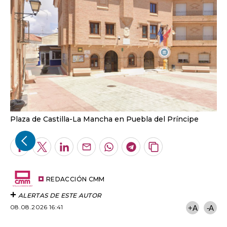
Plaza de Castilla-La Mancha en Puebla del Príncipe
Facebook
Twitter
LinkedIn
Enviar
Whatsapp
Telegram
Copiar
por
URL
Email
del
artículo
REDACCIÓN CMM
ALERTAS DE ESTE AUTOR
08.08.2026 16:41
+A
-A