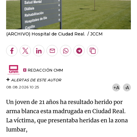
(ARCHIVO) Hospital de Ciudad Real.
JCCM
Facebook
Twitter
LinkedIn
Enviar
Whatsapp
Telegram
Copiar
por
URL
Email
del
artículo
REDACCIÓN CMM
ALERTAS DE ESTE AUTOR
08.08.2026 10:25
+A
-A
Un joven de 21 años ha resultado herido por
arma blanca esta madrugada en Ciudad Real.
La víctima, que presentaba heridas en la zona
lumbar,