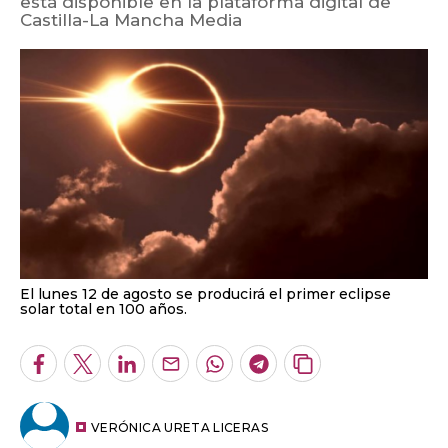
está disponible en la plataforma digital de
Castilla-La Mancha Media
El lunes 12 de agosto se producirá el primer eclipse
solar total en 100 años.
Facebook
Twitter
LinkedIn
Enviar
Whatsapp
Telegram
Copiar
por
URL
Email
del
artículo
VERÓNICA URETA LICERAS