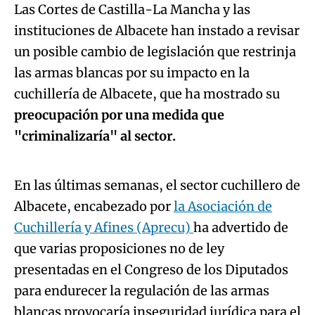
Las Cortes de Castilla-La Mancha y las
instituciones de Albacete han instado a revisar
un posible cambio de legislación que restrinja
las armas blancas por su impacto en la
cuchillería de Albacete, que ha mostrado su
preocupación por una medida que
Algo salió mal.
"criminalizaría" al sector.
An error occurred, please try again later.
En las últimas semanas, el sector cuchillero de
Albacete, encabezado por
la Asociación de
Try again
Cuchillería y Afines (Aprecu)
ha advertido de
que varias proposiciones no de ley
presentadas en el Congreso de los Diputados
para endurecer la regulación de las armas
blancas provocaría inseguridad jurídica para el