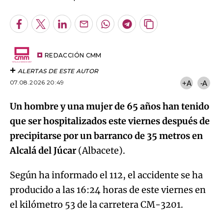
Facebook
Twitter
LinkedIn
Enviar
Whatsapp
Telegram
Copiar
por
URL
Email
del
artículo
REDACCIÓN CMM
ALERTAS DE ESTE AUTOR
07.08.2026 20:49
+A
-A
Un hombre y una mujer de 65 años han tenido
que ser hospitalizados este viernes después de
precipitarse por un barranco de 35 metros en
Alcalá del Júcar
(Albacete).
Según ha informado el 112, el accidente se ha
producido a las 16:24 horas de este viernes en
el kilómetro 53 de la carretera CM-3201.