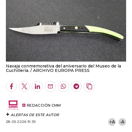
Navaja conmemorativa del aniversario del Museo de la
Cuchillería.
ARCHIVO EUROPA PRESS
Facebook
Twitter
LinkedIn
Enviar
Whatsapp
Telegram
Copiar
por
URL
Email
del
artículo
REDACCIÓN CMM
ALERTAS DE ESTE AUTOR
28.05.2026 19:39
+A
-A