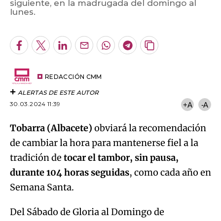
siguiente, en la madrugada del domingo al
Algo salió mal.
lunes.
An error occurred, please try again later.
Facebook
Twitter
LinkedIn
Enviar
Whatsapp
Telegram
Copiar
por
URL
Try again
Email
del
artículo
REDACCIÓN CMM
ALERTAS DE ESTE AUTOR
30.03.2024 11:39
+A
-A
Tobarra (Albacete)
obviará la recomendación
de cambiar la hora para mantenerse fiel a la
tradición de
tocar el tambor, sin pausa,
durante 104 horas seguidas
, como cada año en
Semana Santa.
Del Sábado de Gloria al Domingo de