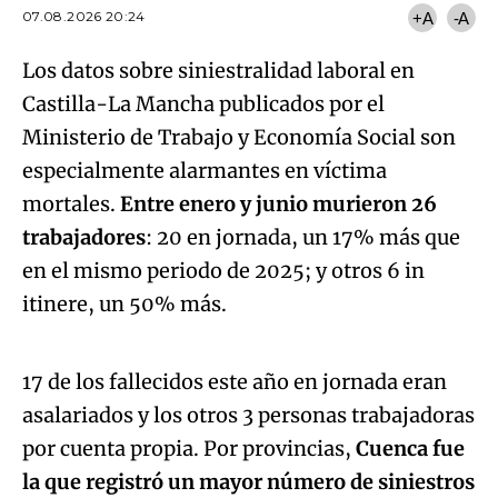
07.08.2026 20:24
+A
-A
Los datos sobre siniestralidad laboral en
Castilla-La Mancha publicados por el
Ministerio de Trabajo y Economía Social son
especialmente alarmantes en víctima
mortales.
Entre enero y junio murieron 26
trabajadores
: 20 en jornada, un 17% más que
en el mismo periodo de 2025; y otros 6 in
Algo salió mal.
itinere, un 50% más.
An error occurred, please try again later.
17 de los fallecidos este año en jornada eran
asalariados y los otros 3 personas trabajadoras
Try again
por cuenta propia. Por provincias,
Cuenca fue
la que registró un mayor número de siniestros