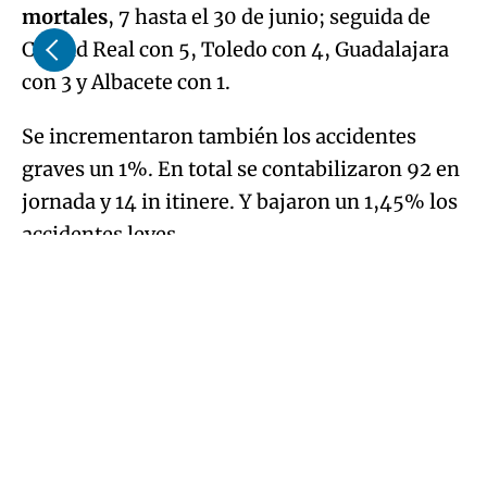
mortales
, 7 hasta el 30 de junio; seguida de
Ciudad Real con 5, Toledo con 4, Guadalajara
con 3 y Albacete con 1.
Se incrementaron también los accidentes
graves un 1%. En total se contabilizaron 92 en
jornada y 14 in itinere. Y bajaron un 1,45% los
accidentes leves.
Por provincias y sectores
En total se registraron 11.961 accidentes
laborales con baja en jornada y 1.076 in
itinere, 116 menos que en el mismo periodo
del año anterior. En Toledo se registraron
4.270 accidentes, 2.305 en Ciudad Real, 2.165