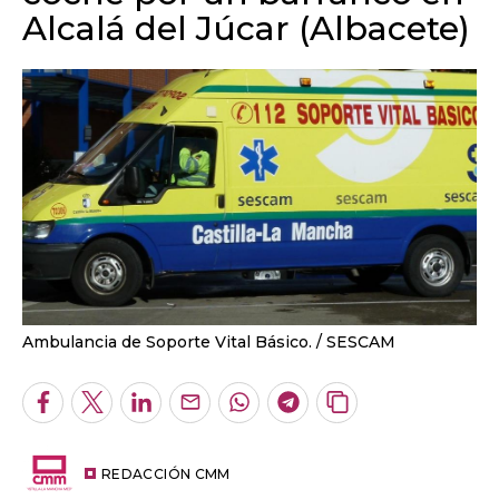
Alcalá del Júcar (Albacete)
Ambulancia de Soporte Vital Básico.
SESCAM
Facebook
Twitter
LinkedIn
Enviar
Whatsapp
Telegram
Copiar
por
URL
Email
del
artículo
REDACCIÓN CMM