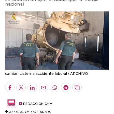
nacional
camión cisterna accidente laboral
ARCHIVO
Facebook
Twitter
LinkedIn
Enviar
Whatsapp
Telegram
Copiar
por
URL
Email
del
artículo
REDACCIÓN CMM
ALERTAS DE ESTE AUTOR