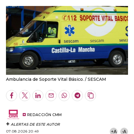
Ambulancia de Soporte Vital Básico.
SESCAM
Facebook
Twitter
LinkedIn
Enviar
Whatsapp
Telegram
Copiar
por
URL
Email
del
artículo
REDACCIÓN CMM
ALERTAS DE ESTE AUTOR
07.08.2026 20:49
+A
-A