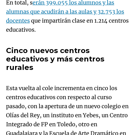
En total, s
erán 399.055 los alumnos y las
alumnas que acudirán a las aulas y 32.753 los
docentes
que impartirán clase en 1.214 centros
Algo salió mal.
educativos.
An error occurred, please try again later.
Cinco nuevos centros
educativos y más centros
Try again
Algo salió mal.
rurales
An error occurred, please try again later.
Esta vuelta al cole incrementa en cinco los
centros educativos con respecto al curso
Try again
pasado, con la apertura de un nuevo colegio en
Olías del Rey, un instituto en Yebes, un Centro
Integrado de FP en Toledo, otro en
Guadalajara y la Escuela de Arte Dramático en