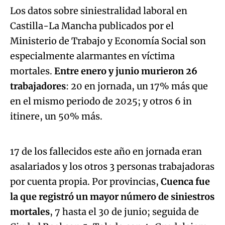
Los datos sobre siniestralidad laboral en
Castilla-La Mancha publicados por el
Ministerio de Trabajo y Economía Social son
especialmente alarmantes en víctima
mortales.
Entre enero y junio murieron 26
trabajadores
: 20 en jornada, un 17% más que
en el mismo periodo de 2025; y otros 6 in
Algo salió mal.
itinere, un 50% más.
An error occurred, please try again later.
17 de los fallecidos este año en jornada eran
asalariados y los otros 3 personas trabajadoras
Try again
por cuenta propia. Por provincias,
Cuenca fue
la que registró un mayor número de siniestros
mortales
, 7 hasta el 30 de junio; seguida de