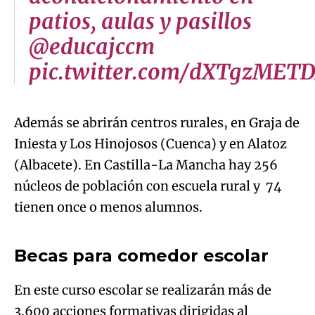
patios, aulas y pasillos
@educajccm
pic.twitter.com/dXTgzMET
Además se abrirán centros rurales, en Graja de
Iniesta y Los Hinojosos (Cuenca) y en Alatoz
(Albacete). En Castilla-La Mancha hay 256
núcleos de población con escuela rural y 74
Algo salió mal.
tienen once o menos alumnos.
An error occurred, please try again later.
Becas para comedor escolar
Try again
En este curso escolar se realizarán más de
3.600 acciones formativas dirigidas al