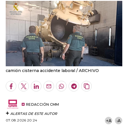
camión cisterna accidente laboral
ARCHIVO
Facebook
Twitter
LinkedIn
Enviar
Whatsapp
Telegram
Copiar
por
URL
Email
del
artículo
REDACCIÓN CMM
ALERTAS DE ESTE AUTOR
07.08.2026 20:24
+A
-A