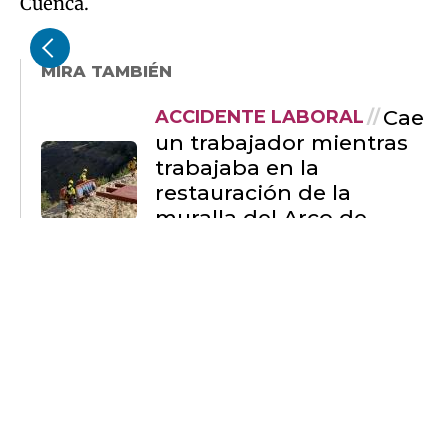
Cuenca.
MIRA TAMBIÉN
Cae
ACCIDENTE LABORAL
un trabajador mientras
trabajaba en la
restauración de la
muralla del Arco de
Bezudo en Cuenca
Herido con
ALBACETE
quemaduras un
trabajador al que le
cayó encima cal viva en
La Gineta (Albacete)