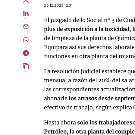
Twitter
26.12.2023 12:31
LinkedIn
El juzgado de lo Social nº 3 de Ci
plus de exposición a la toxicidad, 
Enviar
por
de limpieza de la planta de Químic
Email
Whatsapp
Equipara así sus derechos laborales
Telegram
funciones en otra planta del mism
Copiar
La resolución judicial establece q
URL
mensual a razón del 20% del salari
del
artículo
las correspondientes actualizacio
abonarle
los atrasos desde septie
efectivo de trabajo, según explic
Hasta ahora
solo los trabajadores 
Petróleo, la otra planta del compl