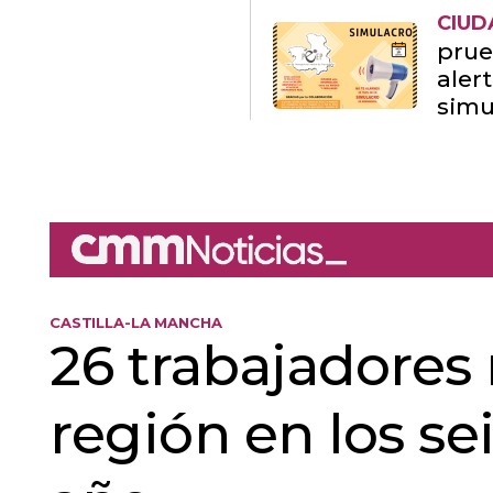
CIUD
prue
aler
simu
CASTILLA-LA MANCHA
26 trabajadores
región en los s