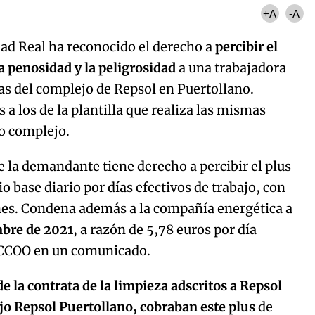
+A
-A
udad Real ha reconocido el derecho a
percibir el
la penosidad y la peligrosidad
a una trabajadora
as del complejo de Repsol en Puertollano.
 a los de la plantilla que realiza las mismas
o complejo.
ue la demandante tiene derecho a percibir el plus
o base diario por días efectivos de trabajo, con
nes. Condena además a la compañía energética a
mbre de 2021
, a razón de 5,78 euros por día
a CCOO en un comunicado.
de la contrata de la limpieza adscritos a Repsol
ejo Repsol Puertollano, cobraban este plus
de