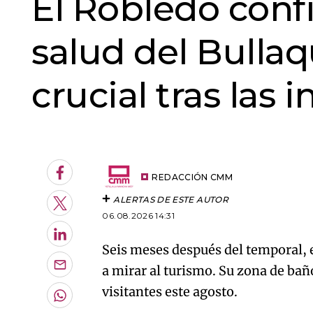
El Robledo conf
salud del Bullaq
crucial tras las
An error oc
Facebook
REDACCIÓN CMM
ALERTAS DE ESTE AUTOR
Twitter
06.08.2026 14:31
LinkedIn
Seis meses después del temporal, 
a mirar al turismo. Su zona de baño
Enviar
por
visitantes este agosto.
Email
Whatsapp