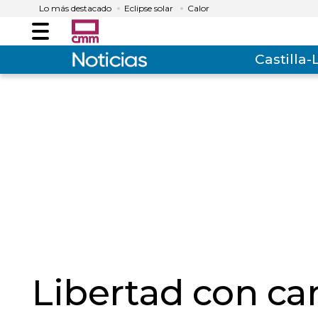
Lo más destacado
Eclipse solar
Calor
Menú
Castilla
Libertad con ca