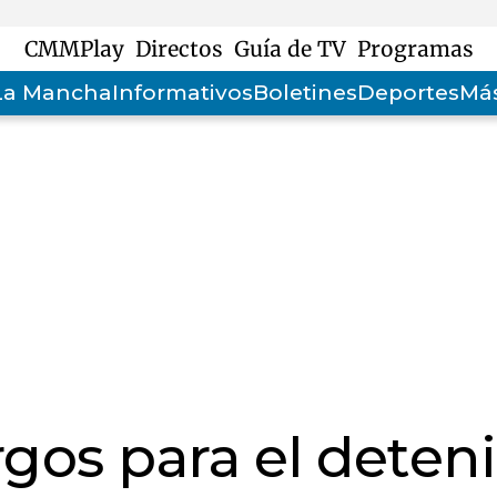
CMMPlay
Directos
Guía de TV
Programas
-La Mancha
Informativos
Boletines
Deportes
Más
rgos para el deten