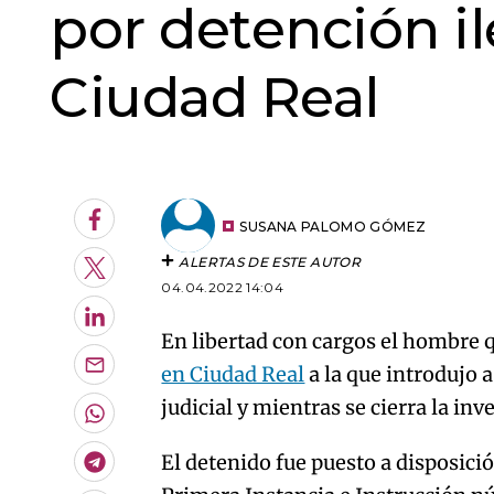
por detención i
Ciudad Real
An error oc
Facebook
SUSANA PALOMO GÓMEZ
ALERTAS DE ESTE AUTOR
Twitter
04.04.2022 14:04
LinkedIn
En libertad con cargos el hombre
en Ciudad Real
a la que introdujo a
Enviar
por
judicial y mientras se cierra la inv
Email
Whatsapp
El detenido fue puesto a disposició
Telegram