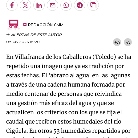
Facebook
Twitter
LinkedIn
Enviar
Whatsapp
Telegram
Copiar
por
URL
Try again
Email
del
artículo
REDACCIÓN CMM
ALERTAS DE ESTE AUTOR
08.08.2026 18:20
+A
-A
En Villafranca de los Caballeros (Toledo) se ha
repetido una imagen que ya es tradición por
estas fechas. El 'abrazo al agua' en las lagunas
a través de una cadena humana formada por
medio centenar de personas que reivindica
una gestión más eficaz del agua y que se
actualicen los criterios con los que se fija el
caudal que reciben estos humedales del río
Cigüela. En otros 53 humedales repartidos por