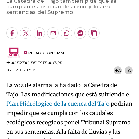
La Cátedra del Tajo también pide que se
cumplan estos caudales recogidos en
Algo salió mal.
sentencias del Supremo
An error occurred, please try again later.
Facebook
Twitter
LinkedIn
Enviar
Whatsapp
Telegram
Copiar
por
URL
Try again
Email
del
artículo
REDACCIÓN CMM
ALERTAS DE ESTE AUTOR
28.11.2022 12:05
+A
-A
La voz de alarma la ha dado la Cátedra del
Tajo. Las modificaciones que está sufriendo el
Plan Hidrólogico de la cuenca del Tajo
podrían
impedir que se cumpla con los caudales
ecológicos recogidos por el Tribunal Supremo
en sus sentencias. A la falta de lluvias y las