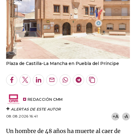
Plaza de Castilla-La Mancha en Puebla del Príncipe
Facebook
Twitter
LinkedIn
Enviar
Whatsapp
Telegram
Copiar
por
URL
Email
del
artículo
REDACCIÓN CMM
ALERTAS DE ESTE AUTOR
08.08.2026 16:41
+A
-A
Un hombre de 48 años ha muerte al caer de