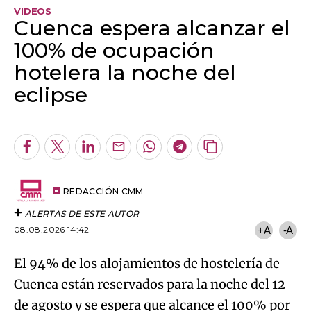
VIDEOS
Cuenca espera alcanzar el
100% de ocupación
hotelera la noche del
eclipse
Algo salió mal.
An error occurred, please try again later.
Facebook
Twitter
LinkedIn
Enviar
Whatsapp
Telegram
Copiar
por
URL
Try again
Email
del
artículo
REDACCIÓN CMM
ALERTAS DE ESTE AUTOR
08.08.2026 14:42
+A
-A
El 94% de los alojamientos de hostelería de
Cuenca están reservados para la noche del 12
de agosto y se espera que alcance el 100% por