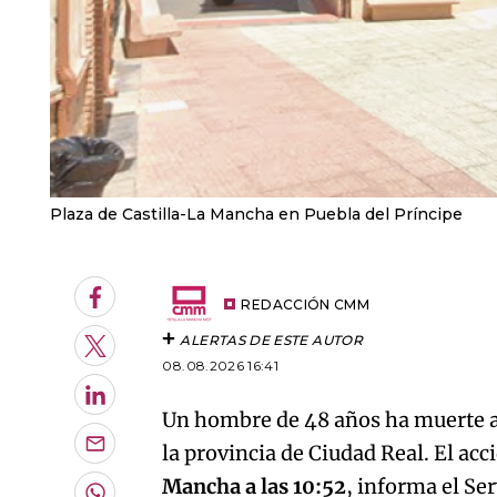
Plaza de Castilla-La Mancha en Puebla del Príncipe
Facebook
REDACCIÓN CMM
ALERTAS DE ESTE AUTOR
Twitter
08.08.2026 16:41
LinkedIn
Un hombre de 48 años ha muerte al 
la provincia de Ciudad Real. El ac
Enviar
por
Mancha a las 10:52
, informa el Se
Email