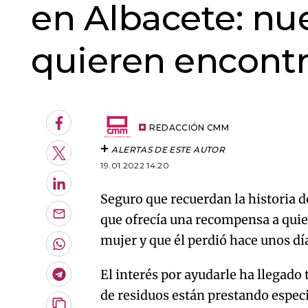
en Albacete: nu
quieren encontr
Facebook
REDACCIÓN CMM
ALERTAS DE ESTE AUTOR
Twitter
19.01.2022 14:20
LinkedIn
Seguro que recuerdan la historia d
que ofrecía una recompensa a quien
Enviar
por
mujer y que él perdió hace unos dí
Email
Whatsapp
El interés por ayudarle ha llegado 
Telegram
de residuos están prestando especia