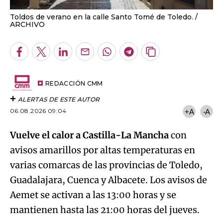
Toldos de verano en la calle Santo Tomé de Toledo.
ARCHIVO
Facebook
Twitter
LinkedIn
Enviar
Whatsapp
Telegram
Copiar
por
URL
Email
del
artículo
REDACCIÓN CMM
ALERTAS DE ESTE AUTOR
06.08.2026 09:04
+A
-A
Vuelve el calor a Castilla-La Mancha
con
avisos amarillos por altas temperaturas en
varias comarcas de las provincias de Toledo,
Guadalajara, Cuenca y Albacete. Los avisos de
Aemet se activan a las 13:00 horas y se
mantienen hasta las 21:00 horas del jueves.