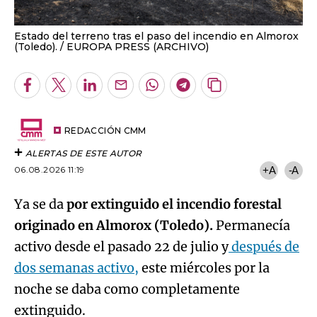
Estado del terreno tras el paso del incendio en Almorox
(Toledo).
EUROPA PRESS (ARCHIVO)
Facebook
Twitter
LinkedIn
Enviar
Whatsapp
Telegram
Copiar
por
URL
Email
del
artículo
REDACCIÓN CMM
ALERTAS DE ESTE AUTOR
06.08.2026 11:19
+A
-A
Ya se da
por extinguido el incendio forestal
originado en Almorox (Toledo).
Permanecía
activo desde el pasado 22 de julio y
después de
dos semanas activo,
este miércoles por la
noche se daba como completamente
extinguido.