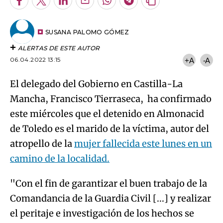
Facebook
Twitter
LinkedIn
Enviar
Whatsapp
Telegram
Copiar
por
URL
Try again
Email
del
artículo
SUSANA PALOMO GÓMEZ
ALERTAS DE ESTE AUTOR
06.04.2022 13:15
+A
-A
El delegado del Gobierno en Castilla-La
Mancha, Francisco Tierraseca, ha confirmado
este miércoles que el detenido en Almonacid
de Toledo es el marido de la víctima, autor del
atropello de la
mujer fallecida este lunes en un
camino de la localidad.
"Con el fin de garantizar el buen trabajo de la
Comandancia de la Guardia Civil [...] y realizar
el peritaje e investigación de los hechos se