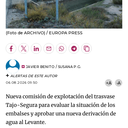
(Foto de ARCHIVO)
EUROPA PRESS
Facebook
Twitter
LinkedIn
Enviar
Whatsapp
Telegram
Copiar
por
URL
Email
del
artículo
JAVIER BENITO / SUSANA P.G.
ALERTAS DE ESTE AUTOR
06.08.2026 09:50
+A
-A
Nueva comisión de explotación del trasvase
Tajo-Segura para evaluar la situación de los
embalses y aprobar una nueva derivación de
agua al Levante.