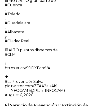
🟧MUY ALTO gran parte de
#Cuenca
,
#Toledo
,
#Guadalajara
,
#Albacete
y
#CiudadReal
🟨ALTO puntos dispersos de
#CLM
ℹ️
https://t.co/S5iDXFcmVA
🌳
#LaPrevenciónSalva
pic.twitter.com/ZFAA2auAKi
— INFOCAM (@Plan_INFOCAM)
August 6, 2026
El Servicio de Prevención y Extinción de