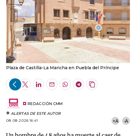
Plaza de Castilla-La Mancha en Puebla del Príncipe
Facebook
Twitter
LinkedIn
Enviar
Whatsapp
Telegram
Copiar
por
URL
Email
del
artículo
REDACCIÓN CMM
ALERTAS DE ESTE AUTOR
08.08.2026 16:41
+A
-A
Un hombre de 48 años ha muerte al caer de