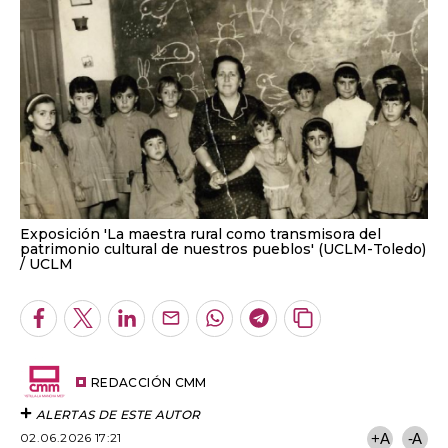
Exposición 'La maestra rural como transmisora del
patrimonio cultural de nuestros pueblos' (UCLM-Toledo)
UCLM
Facebook
Twitter
LinkedIn
Enviar
Whatsapp
Telegram
Copiar
por
URL
Email
del
artículo
REDACCIÓN CMM
ALERTAS DE ESTE AUTOR
02.06.2026 17:21
+A
-A