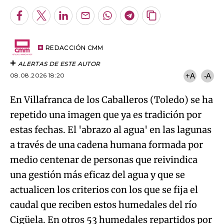
Facebook
Twitter
LinkedIn
Enviar
Whatsapp
Telegram
Copiar
por
URL
Try again
Email
del
artículo
REDACCIÓN CMM
ALERTAS DE ESTE AUTOR
08.08.2026 18:20
+A
-A
En Villafranca de los Caballeros (Toledo) se ha
repetido una imagen que ya es tradición por
estas fechas. El 'abrazo al agua' en las lagunas
a través de una cadena humana formada por
medio centenar de personas que reivindica
una gestión más eficaz del agua y que se
actualicen los criterios con los que se fija el
caudal que reciben estos humedales del río
Cigüela. En otros 53 humedales repartidos por