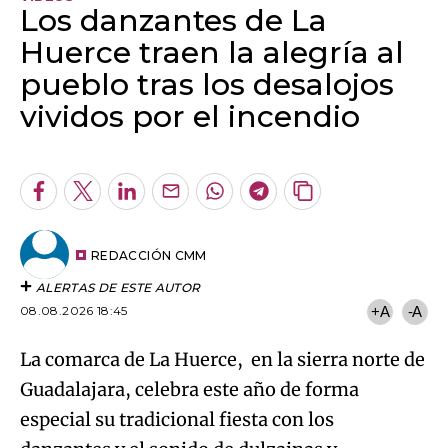
Los danzantes de La
Huerce traen la alegría al
pueblo tras los desalojos
vividos por el incendio
Algo salió mal.
An error occurred, please try again later.
Facebook
Twitter
LinkedIn
Enviar
Whatsapp
Telegram
Copiar
por
URL
Try again
Email
del
artículo
REDACCIÓN CMM
ALERTAS DE ESTE AUTOR
08.08.2026 18:45
+A
-A
La comarca de La Huerce, en la sierra norte de
Guadalajara, celebra este año de forma
especial su tradicional fiesta con los