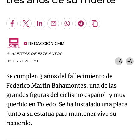
tres años de su muerte
An error occurred, please try again later.
Facebook
Twitter
LinkedIn
Enviar
Whatsapp
Telegram
Copiar
por
URL
Try again
Email
del
artículo
REDACCIÓN CMM
ALERTAS DE ESTE AUTOR
08.08.2026 19:51
+A
-A
Se cumplen 3 años del fallecimiento de
Federico Martín Bahamontes, una de las
grandes figuras del ciclismo español, y muy
querido en Toledo. Se ha instalado una placa
junto a su estatua para mantener vivo su
recuerdo.