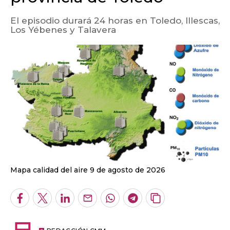
El episodio durará 24 horas en Toledo, Illescas,
Los Yébenes y Talavera
Mapa calidad del aire 9 de agosto de 2026
Facebook
Twitter
LinkedIn
Enviar
Whatsapp
Telegram
Copiar
por
URL
Email
del