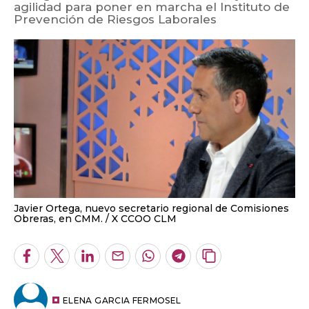
agilidad para poner en marcha el Instituto de
Prevención de Riesgos Laborales
Javier Ortega, nuevo secretario regional de Comisiones
Obreras, en CMM.
X CCOO CLM
Facebook
Twitter
LinkedIn
Enviar
Whatsapp
Telegram
Copiar
por
URL
Email
del
artículo
ELENA GARCIA FERMOSEL