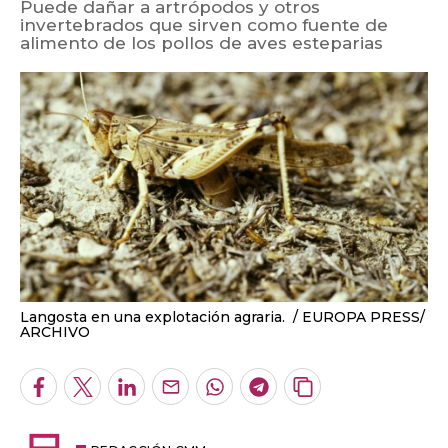
Puede dañar a artrópodos y otros
invertebrados que sirven como fuente de
alimento de los pollos de aves esteparias
Langosta en una explotación agraria.
EUROPA PRESS/
ARCHIVO
Facebook
Twitter
LinkedIn
Enviar
Whatsapp
Telegram
Copiar
por
URL
Email
del