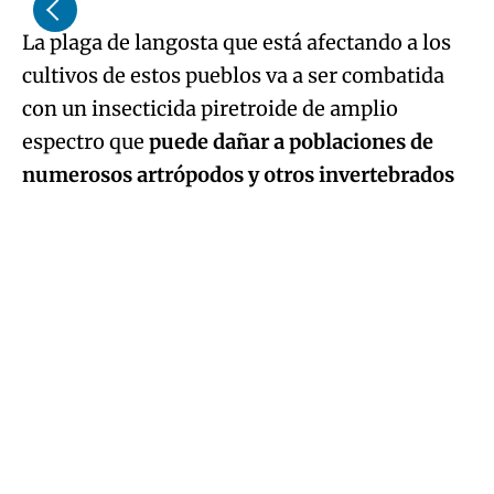
La plaga de langosta que está afectando a los
cultivos de estos pueblos va a ser combatida
con un insecticida piretroide de amplio
espectro que
puede dañar a poblaciones de
numerosos artrópodos y otros invertebrados
que sirven como fuente de alimento de los
pollos de muchas aves esteparias durante sus
primeras semanas de vida.
Una vigilancia continuada
Ante la situación, generada, la organización
ha pedido que los tratamientos
se limiten
exclusivamente a los focos en los que se haya
acreditado que se superan los umbrales de