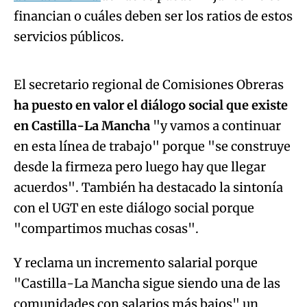
financian o cuáles deben ser los ratios de estos
Algo salió mal.
servicios públicos.
An error occurred, please try again later.
El secretario regional de Comisiones Obreras
ha puesto en valor el diálogo social que existe
Try again
en Castilla-La Mancha
"y vamos a continuar
en esta línea de trabajo" porque "se construye
desde la firmeza pero luego hay que llegar
acuerdos". También ha destacado la sintonía
con el UGT en este diálogo social porque
"compartimos muchas cosas".
Y reclama un incremento salarial porque
"Castilla-La Mancha sigue siendo una de las
comunidades con salarios más bajos" un