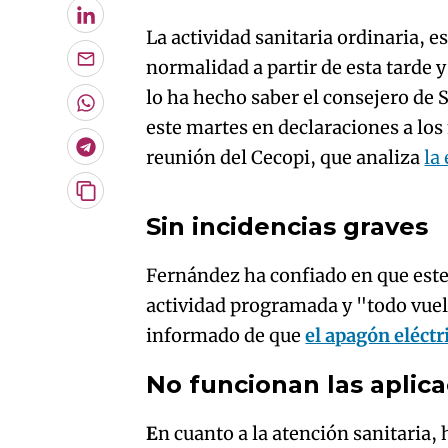
LinkedIn
La actividad sanitaria ordinaria, e
normalidad a partir de esta tarde 
Enviar
por
lo ha hecho saber el consejero de
Email
Whatsapp
este martes en declaraciones a los
Telegram
reunión del Cecopi, que analiza
la
An error oc
Copiar
URL
Sin incidencias graves
del
artículo
Fernández ha confiado en que est
actividad programada y "todo vuel
informado de que
el apagón eléctr
No funcionan las aplic
E
n cuanto a la atención sanitaria,