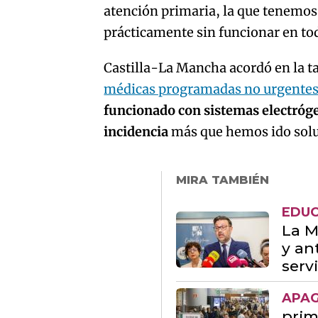
atención primaria, la que tenemos
prácticamente sin funcionar en tod
Castilla-La Mancha acordó en la t
médicas programadas no urgente
funcionado con sistemas electróg
incidencia
más que hemos ido solu
MIRA TAMBIÉN
EDU
La M
y an
serv
APA
prim