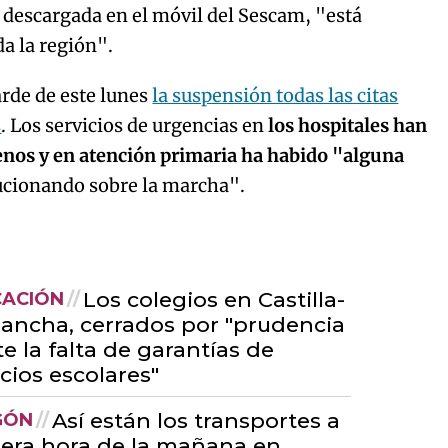
 descargada en el móvil del Sescam, "está
a la región".
arde de este lunes
la suspensión todas las citas
s
. Los servicios de urgencias en
los hospitales han
enos y en atención primaria ha habido "alguna
cionando sobre la marcha".
Los colegios en Castilla-
CACIÓN
ancha, cerrados por "prudencia
te la falta de garantías de
icios escolares"
Así están los transportes a
GÓN
era hora de la mañana en