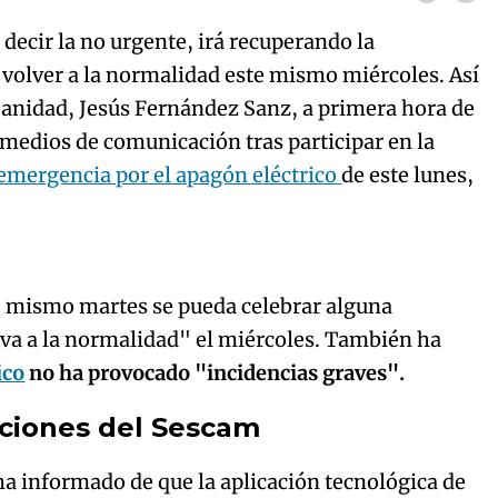
s decir la no urgente, irá recuperando la
y volver a la normalidad este mismo miércoles. Así
 Sanidad, Jesús Fernández Sanz, a primera hora de
 medios de comunicación tras participar en la
 emergencia por el apagón eléctrico
de este lunes,
Algo salió mal.
curred, please try again later.
e mismo martes se pueda celebrar alguna
Try again
va a la normalidad" el miércoles. También ha
ico
no ha provocado "incidencias graves".
aciones del Sescam
 ha informado de que la aplicación tecnológica de