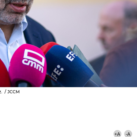
z.
JCCM
+A
-A