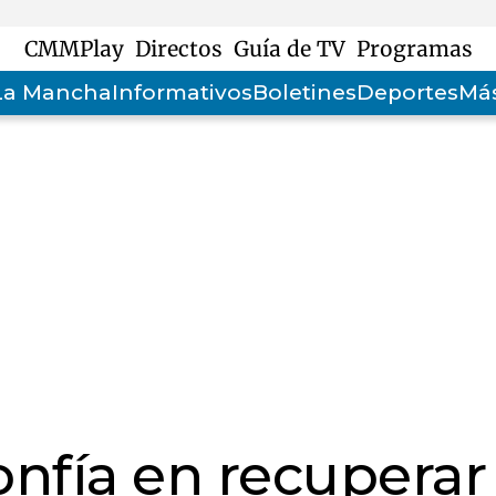
CMMPlay
Directos
Guía de TV
Programas
-La Mancha
Informativos
Boletines
Deportes
Más
nfía en recuperar 