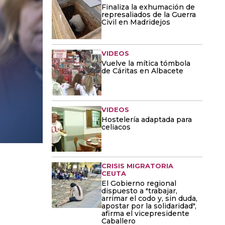
Finaliza la exhumación de
represaliados de la Guerra
Civil en Madridejos
VIDEOS
Vuelve la mítica tómbola
de Cáritas en Albacete
VIDEOS
Hostelería adaptada para
celiacos
CRISIS MIGRATORIA
CEUTA
El Gobierno regional
dispuesto a "trabajar,
arrimar el codo y, sin duda,
apostar por la solidaridad",
afirma el vicepresidente
Caballero