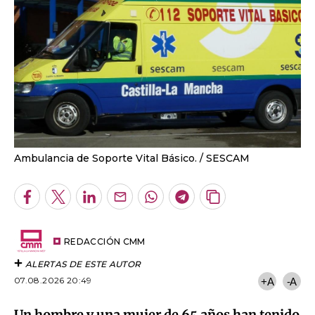
Ambulancia de Soporte Vital Básico.
SESCAM
Facebook
Twitter
LinkedIn
Enviar
Whatsapp
Telegram
Copiar
por
URL
Email
del
artículo
REDACCIÓN CMM
ALERTAS DE ESTE AUTOR
07.08.2026 20:49
+A
-A
Un hombre y una mujer de 65 años han tenido