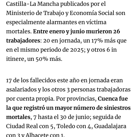
Castilla-La Mancha publicados por el
Ministerio de Trabajo y Economía Social son
especialmente alarmantes en víctima
mortales.
Entre enero y junio murieron 26
trabajadores
: 20 en jornada, un 17% más que
en el mismo periodo de 2025; y otros 6 in
Algo salió mal.
itinere, un 50% más.
An error occurred, please try again later.
17 de los fallecidos este año en jornada eran
asalariados y los otros 3 personas trabajadoras
Try again
por cuenta propia. Por provincias,
Cuenca fue
la que registró un mayor número de siniestros
mortales
, 7 hasta el 30 de junio; seguida de
Ciudad Real con 5, Toledo con 4, Guadalajara
con 3 y Albacete con 1.