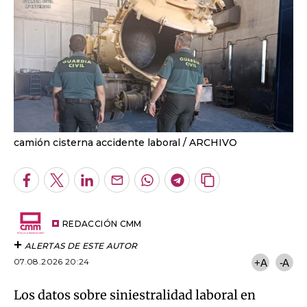
camión cisterna accidente laboral
ARCHIVO
Facebook
Twitter
LinkedIn
Enviar
Whatsapp
Telegram
Copiar
por
URL
Email
del
artículo
REDACCIÓN CMM
ALERTAS DE ESTE AUTOR
07.08.2026 20:24
+A
-A
Los datos sobre siniestralidad laboral en