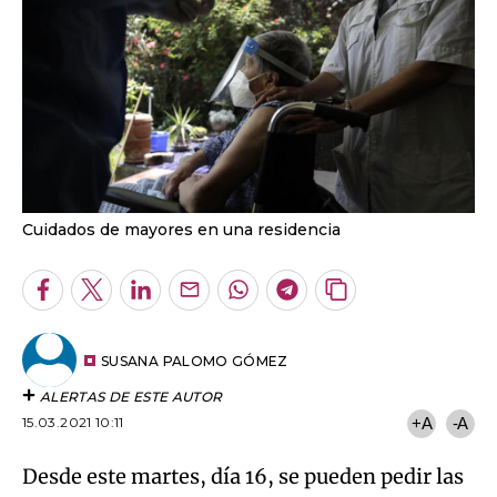
Cuidados de mayores en una residencia
Facebook
Twitter
LinkedIn
Enviar
Whatsapp
Telegram
Copiar
por
URL
Email
del
artículo
SUSANA PALOMO GÓMEZ
ALERTAS DE ESTE AUTOR
15.03.2021 10:11
+A
-A
Desde este martes, día 16, se pueden pedir las