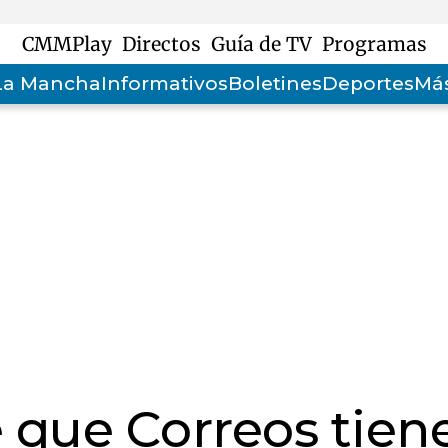
CMMPlay
Directos
Guía de TV
Programas
-La Mancha
Informativos
Boletines
Deportes
Más
e que Correos tien