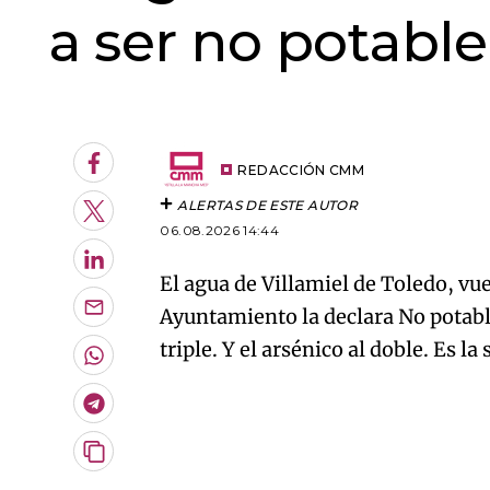
a ser no potable
An error oc
Facebook
REDACCIÓN CMM
ALERTAS DE ESTE AUTOR
Twitter
06.08.2026 14:44
LinkedIn
El agua de Villamiel de Toledo, vue
Ayuntamiento la declara No potable
Enviar
por
triple. Y el arsénico al doble. Es 
Email
Whatsapp
Telegram
Copiar
URL