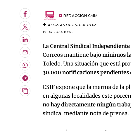
Facebook
REDACCIÓN CMM
ALERTAS DE ESTE AUTOR
Twitter
19.04.2024 10:42
LinkedIn
La
Central Sindical Independiente
Correos mantiene
bajo mínimos la
Enviar
por
Toledo. Una situación que está pr
Email
Whatsapp
30.000 notificaciones pendientes 
Telegram
CSIF expone que la merma de la pl
Copiar
en algunas localidades este porcen
URL
no hay directamente ningún traba
del
artículo
sindical mediante nota de prensa.