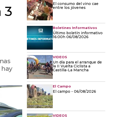
El consumo del vino cae
 3
entre los jóvenes
Boletines Informativos
Último boletín informativo
16:00h 06/08/2026
VIDEOS
unas
Un día para el arranque de
la II Vuelta Ciclista a
o hay
Castilla-La Mancha
El Campo
El campo - 06/08/2026
VIDEOS