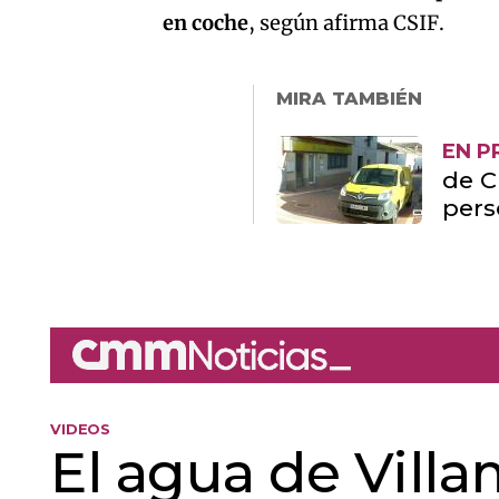
en coche
, según afirma CSIF.
MIRA TAMBIÉN
EN P
de C
pers
VIDEOS
El agua de Villa