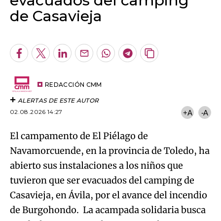
evacuados del camping
de Casavieja
Algo salió mal.
An error occurred, please try again later.
Facebook
Twitter
LinkedIn
Enviar
Whatsapp
Telegram
Copiar
por
URL
Try again
Email
del
artículo
REDACCIÓN CMM
ALERTAS DE ESTE AUTOR
02.08.2026 14:27
+A
-A
El campamento de El Piélago de
Navamorcuende, en la provincia de Toledo, ha
abierto sus instalaciones a los niños que
tuvieron que ser evacuados del camping de
Casavieja, en Ávila, por el avance del incendio
de Burgohondo. La acampada solidaria busca