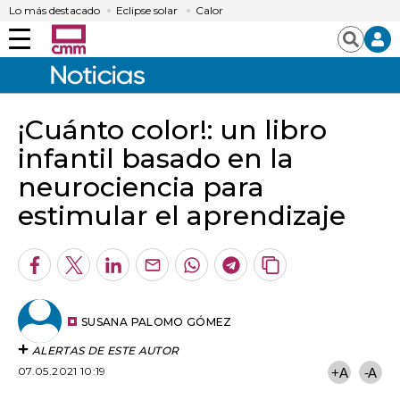
Lo más destacado
Eclipse solar
Calor
Menú
Buscar
¡Cuánto color!: un libro
infantil basado en la
neurociencia para
estimular el aprendizaje
Facebook
Twitter
LinkedIn
Enviar
Whatsapp
Telegram
Copiar
por
URL
Email
del
artículo
SUSANA PALOMO GÓMEZ
ALERTAS DE ESTE AUTOR
07.05.2021 10:19
+A
-A