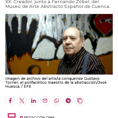
XX. Creador, junto a Fernando Zóbel, del
Museo de Arte Abstracto Español de Cuenca.
Imagen de archivo del artista conquense Gustavo
Torner, el polifacético maestro de la abstracción/José
Huesca.
EFE
Facebook
Twitter
LinkedIn
Enviar
Whatsapp
Telegram
Copiar
por
URL
Email
del
artículo
REDACCIÓN CMM