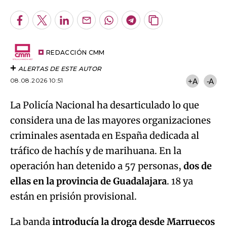
Facebook
Twitter
LinkedIn
Enviar
Whatsapp
Telegram
Copiar
por
URL
Email
del
artículo
REDACCIÓN CMM
ALERTAS DE ESTE AUTOR
08.08.2026 10:51
+A
-A
La Policía Nacional ha desarticulado lo que
considera una de las mayores organizaciones
criminales asentada en España dedicada al
tráfico de hachís y de marihuana. En la
operación han detenido a 57 personas,
dos de
ellas en la provincia de Guadalajara
. 18 ya
están en prisión provisional.
La banda
introducía la droga desde Marruecos