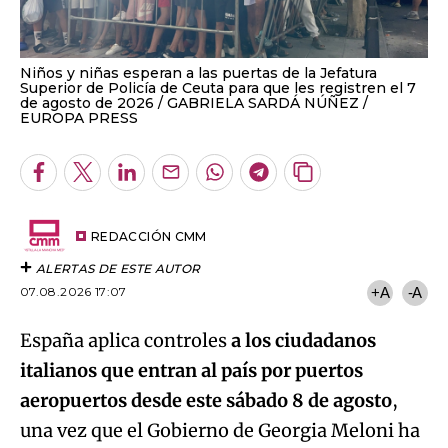
Niños y niñas esperan a las puertas de la Jefatura
Superior de Policía de Ceuta para que les registren el 7
de agosto de 2026
GABRIELA SARDÁ NÚÑEZ /
EUROPA PRESS
Facebook
Twitter
LinkedIn
Enviar
Whatsapp
Telegram
Copiar
por
URL
Email
del
artículo
REDACCIÓN CMM
ALERTAS DE ESTE AUTOR
07.08.2026 17:07
+A
-A
España aplica controles
a los ciudadanos
italianos que entran al país por puertos
aeropuertos desde este sábado 8 de agosto
,
una vez que el Gobierno de Georgia Meloni ha