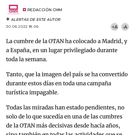
Try again
Email
del
artículo
REDACCIÓN CMM
ALERTAS DE ESTE AUTOR
30.06.2022 18:06
+A
-A
La cumbre de la OTAN ha colocado a Madrid, y
a España, en un lugar privilegiado durante
toda la semana.
Tanto, que la imagen del país se ha convertido
durante estos días en toda una campaña
turística impagable.
Todas las miradas han estado pendientes, no
solo de lo que sucedía en una de las cumbres
de la OTAN más decisivas desde hacía años,
sino también en todas las actividades que se