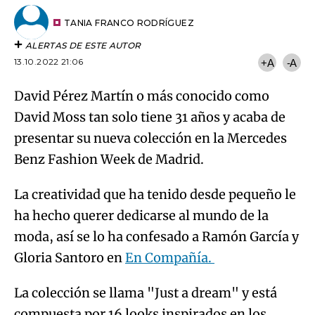
Try again
Email
del
artículo
TANIA FRANCO RODRÍGUEZ
ALERTAS DE ESTE AUTOR
13.10.2022 21:06
+A
-A
David Pérez Martín o más conocido como
David Moss tan solo tiene 31 años y acaba de
presentar su nueva colección en la Mercedes
Benz Fashion Week de Madrid.
La creatividad que ha tenido desde pequeño le
ha hecho querer dedicarse al mundo de la
moda, así se lo ha confesado a Ramón García y
Gloria Santoro en
En Compañía.
La colección se llama "Just a dream" y está
compuesta por 16 looks inspirados en los