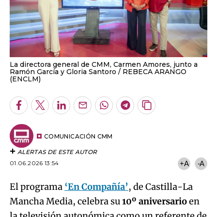
La directora general de CMM, Carmen Amores, junto a
Ramón García y Gloria Santoro
REBECA ARANGO
(ENCLM)
Facebook
Twitter
LinkedIn
Enviar
Whatsapp
Telegram
Copiar
por
URL
Email
del
artículo
COMUNICACIÓN CMM
ALERTAS DE ESTE AUTOR
01.06.2026 13:54
+A
-A
El programa
‘En Compañía’
, de Castilla-La
Mancha Media, celebra su
10º aniversario
en
la televisión autonómica como un referente de