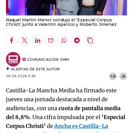
Raquel Martín Menor condujo el 'Especial Corpus
Christi' junto a Valentín Aparicio y Roberto Jiménez
Facebook
Twitter
LinkedIn
Enviar
Whatsapp
Telegram
Copiar
por
URL
Email
del
artículo
COMUNICACIÓN CMM
ALERTAS DE ESTE AUTOR
05.06.2026 11:35
+A
-A
Castilla-La Mancha Media ha firmado este
jueves una jornada destacada a nivel de
audiencias, con una
cuota de pantalla media
del 8,8%
. Una cifra impulsada por el
‘Especial
Corpus Christi’
de
Ancha es Castilla-La