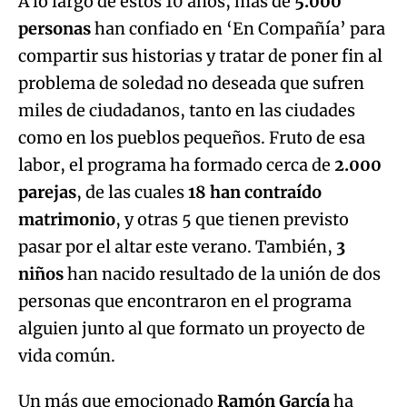
A lo largo de estos 10 años, más de
5.000
personas
han confiado en ‘En Compañía’ para
Try again
compartir sus historias y tratar de poner fin al
problema de soledad no deseada que sufren
miles de ciudadanos, tanto en las ciudades
como en los pueblos pequeños. Fruto de esa
labor, el programa ha formado cerca de
2.000
parejas
, de las cuales
18 han contraído
matrimonio
, y otras 5 que tienen previsto
pasar por el altar este verano. También,
3
niños
han nacido resultado de la unión de dos
personas que encontraron en el programa
alguien junto al que formato un proyecto de
vida común.
Un más que emocionado
Ramón García
ha