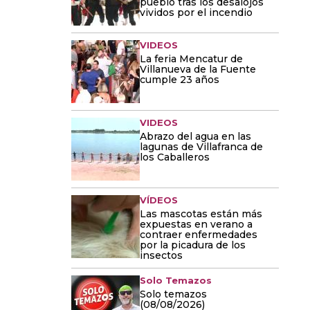
pueblo tras los desalojos
vividos por el incendio
VIDEOS
La feria Mencatur de
Villanueva de la Fuente
cumple 23 años
VIDEOS
Abrazo del agua en las
lagunas de Villafranca de
los Caballeros
VÍDEOS
Las mascotas están más
expuestas en verano a
contraer enfermedades
por la picadura de los
insectos
Solo Temazos
Solo temazos
(08/08/2026)