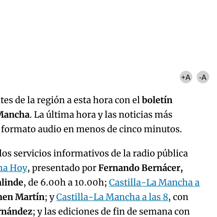
Algo salió mal.
curred, please try again later.
Try again
+A
-A
es de la región a esta hora con el
boletín
 Mancha
. La última hora y las noticias más
n formato audio en menos de cinco minutos.
os servicios informativos de la radio pública
ha Hoy
, presentado por
Fernando Bernácer,
alinde
, de 6.00h a 10.00h;
Castilla-La Mancha a
men Martín
; y
Castilla-La Mancha a las 8
, con
ernández
; y las ediciones de fin de semana con