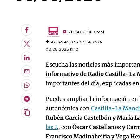
An error oc
Facebook
REDACCIÓN CMM
ALERTAS DE ESTE AUTOR
Twitter
08.08.2026 19:12
LinkedIn
Escucha las noticias más important
informativo de Radio Castilla-La
Enviar
por
importantes del día, explicadas e
Email
Whatsapp
Puedes ampliar la información en l
Telegram
autonómica con
Castilla-La Manc
Copiar
Rubén García Castelbón y María L
URL
las 2
, con
Óscar Castellanos y Car
del
artículo
Francisco Madinabeitia y Vega H