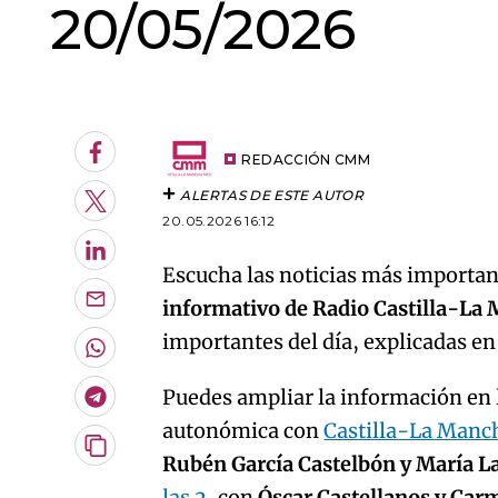
20/05/2026
An error oc
Facebook
REDACCIÓN CMM
ALERTAS DE ESTE AUTOR
Twitter
20.05.2026 16:12
LinkedIn
Escucha las noticias más important
informativo de Radio Castilla-La
Enviar
por
importantes del día, explicadas e
Email
Whatsapp
Puedes ampliar la información en l
Telegram
autonómica con
Castilla-La Manc
Copiar
Rubén García Castelbón y María L
URL
las 2
, con
Óscar Castellanos y Car
del