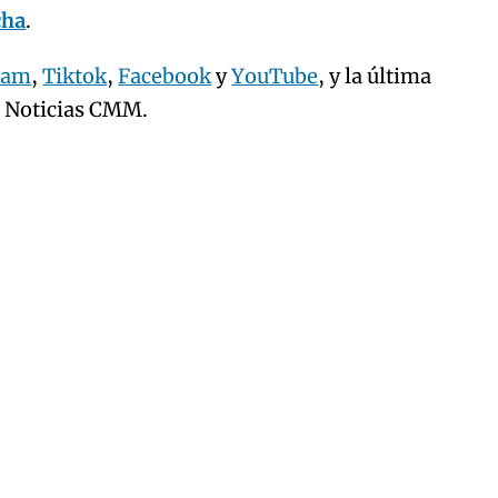
cha
.
ram
,
Tiktok
,
Facebook
y
YouTube
, y la última
e Noticias CMM.