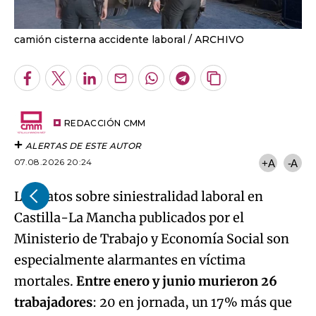
camión cisterna accidente laboral
ARCHIVO
Facebook
Twitter
LinkedIn
Enviar
Whatsapp
Telegram
Copiar
por
URL
Email
del
artículo
REDACCIÓN CMM
ALERTAS DE ESTE AUTOR
07.08.2026 20:24
+A
-A
Los datos sobre siniestralidad laboral en
Castilla-La Mancha publicados por el
Ministerio de Trabajo y Economía Social son
especialmente alarmantes en víctima
mortales.
Entre enero y junio murieron 26
trabajadores
: 20 en jornada, un 17% más que