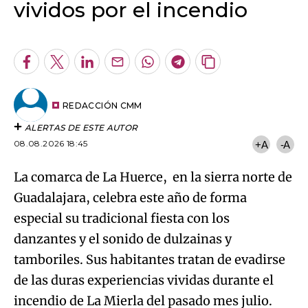
vividos por el incendio
Algo salió mal.
An error occurred, please try again later.
Facebook
Twitter
LinkedIn
Enviar
Whatsapp
Telegram
Copiar
por
URL
Try again
Email
del
artículo
REDACCIÓN CMM
ALERTAS DE ESTE AUTOR
08.08.2026 18:45
+A
-A
La comarca de La Huerce, en la sierra norte de
Guadalajara, celebra este año de forma
especial su tradicional fiesta con los
danzantes y el sonido de dulzainas y
tamboriles. Sus habitantes tratan de evadirse
de las duras experiencias vividas durante el
incendio de La Mierla del pasado mes julio.