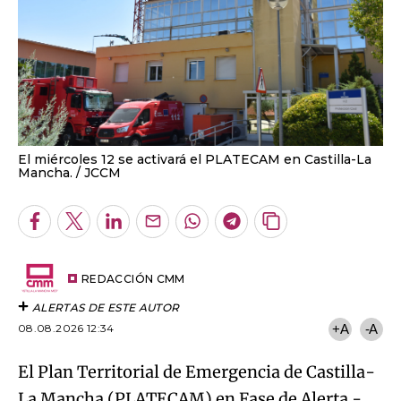
El miércoles 12 se activará el PLATECAM en Castilla-La
Mancha.
JCCM
Facebook
Twitter
LinkedIn
Enviar
Whatsapp
Telegram
Copiar
por
URL
Email
del
artículo
REDACCIÓN CMM
ALERTAS DE ESTE AUTOR
08.08.2026 12:34
+A
-A
El Plan
Territorial de Emergencia de Castilla-
La Mancha (PLATECAM) en Fase de Alerta -