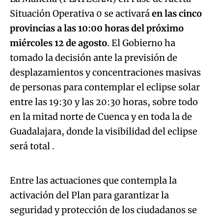
Situación Operativa 0 se activará
en las cinco
provincias a las 10:00 horas del próximo
miércoles 12 de agosto
. El Gobierno ha
tomado la decisión ante la previsión de
desplazamientos y concentraciones masivas
de personas para contemplar el eclipse solar
entre las 19:30 y las 20:30 horas, sobre todo
en la mitad norte de Cuenca y en toda la de
Guadalajara, donde la visibilidad del eclipse
Algo salió mal.
será total .
An error occurred, please try again later.
Entre las actuaciones que contempla la
activación del Plan para garantizar la
Try again
seguridad y protección de los ciudadanos se