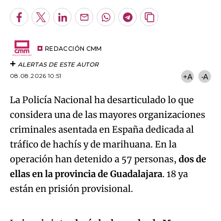
Facebook
Twitter
LinkedIn
Enviar
Whatsapp
Telegram
Copiar
por
URL
Email
del
artículo
REDACCIÓN CMM
ALERTAS DE ESTE AUTOR
08.08.2026 10:51
+A
-A
La Policía Nacional ha desarticulado lo que
considera una de las mayores organizaciones
criminales asentada en España dedicada al
tráfico de hachís y de marihuana. En la
operación han detenido a 57 personas,
dos de
ellas en la provincia de Guadalajara
. 18 ya
Algo salió mal.
están en prisión provisional.
An error occurred, please try again later.