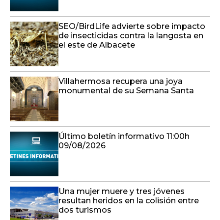
SEO/BirdLife advierte sobre impacto
de insecticidas contra la langosta en
el este de Albacete
Villahermosa recupera una joya
monumental de su Semana Santa
Último boletín informativo 11:00h
09/08/2026
Una mujer muere y tres jóvenes
resultan heridos en la colisión entre
dos turismos