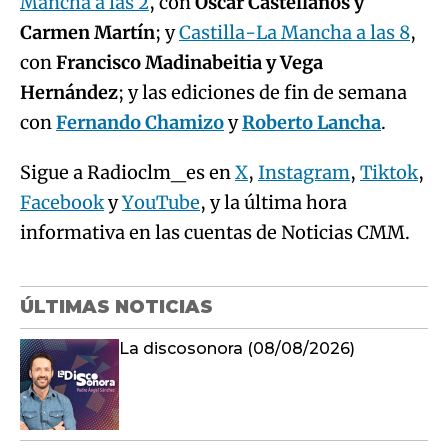
Mancha a las 2
, con
Óscar Castellanos y
Carmen Martín
; y
Castilla-La Mancha a las 8
,
con
Francisco Madinabeitia y Vega
Hernández
; y las ediciones de fin de semana
con
Fernando Chamizo
y
Roberto Lancha
.
Sigue a Radioclm_es en
X
,
Instagram
,
Tiktok
,
Facebook
y
YouTube
, y la última hora
informativa en las cuentas de Noticias CMM.
ÚLTIMAS NOTICIAS
La discosonora (08/08/2026)