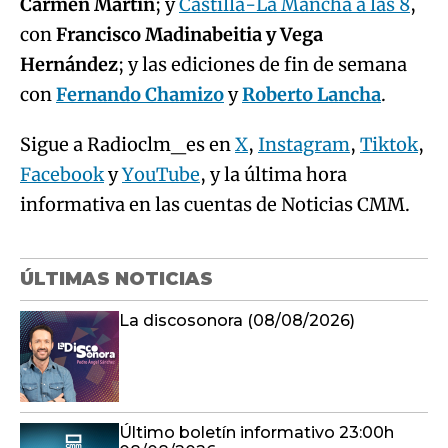
Carmen Martín
; y
Castilla-La Mancha a las 8
,
con
Francisco Madinabeitia y Vega
Hernández
; y las ediciones de fin de semana
con
Fernando Chamizo
y
Roberto Lancha
.
Sigue a Radioclm_es en
X
,
Instagram
,
Tiktok
,
Facebook
y
YouTube
, y la última hora
informativa en las cuentas de Noticias CMM.
ÚLTIMAS NOTICIAS
La discosonora (08/08/2026)
Último boletín informativo 23:00h