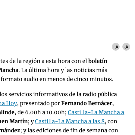
Algo salió mal.
curred, please try again later.
Try again
+A
-A
es de la región a esta hora con el
boletín
 Mancha
. La última hora y las noticias más
n formato audio en menos de cinco minutos.
os servicios informativos de la radio pública
ha Hoy
, presentado por
Fernando Bernácer,
alinde
, de 6.00h a 10.00h;
Castilla-La Mancha a
men Martín
; y
Castilla-La Mancha a las 8
, con
ernández
; y las ediciones de fin de semana con