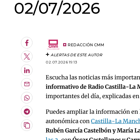
02/07/2026
An error oc
Facebook
REDACCIÓN CMM
ALERTAS DE ESTE AUTOR
Twitter
02.07.2026 19:13
LinkedIn
Escucha las noticias más important
informativo de Radio Castilla-La
Enviar
por
importantes del día, explicadas e
Email
Whatsapp
Puedes ampliar la información en l
Telegram
autonómica con
Castilla-La Manc
Copiar
Rubén García Castelbón y María L
URL
las 2
, con
Óscar Castellanos y Car
del