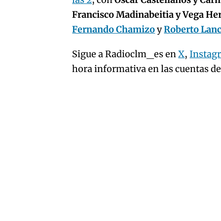
artículo
Francisco Madinabeitia y Vega H
Fernando Chamizo
y
Roberto Lan
Sigue a Radioclm_es en
X
,
Instag
hora informativa en las cuentas d