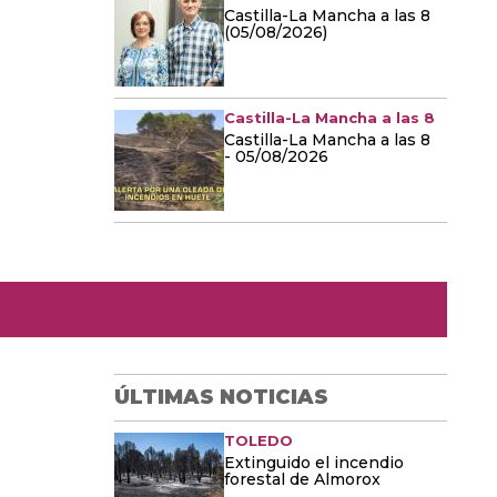
Castilla-La Mancha a las 8
(05/08/2026)
Castilla-La Mancha a las 8
Castilla-La Mancha a las 8
- 05/08/2026
ÚLTIMAS NOTICIAS
TOLEDO
Extinguido el incendio
forestal de Almorox