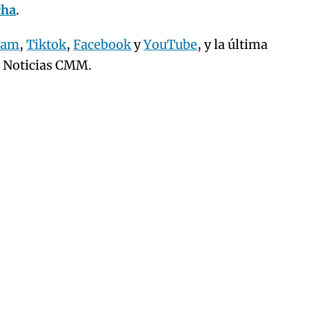
cha
.
ram
,
Tiktok
,
Facebook
y
YouTube
, y la última
e Noticias CMM.