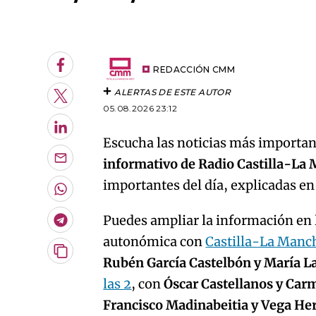
An error oc
Facebook
REDACCIÓN CMM
ALERTAS DE ESTE AUTOR
Twitter
05.08.2026 23:12
LinkedIn
Escucha las noticias más important
informativo de Radio Castilla-La
Enviar
por
importantes del día, explicadas e
Email
Whatsapp
Puedes ampliar la información en l
Telegram
autonómica con
Castilla-La Manc
Copiar
Rubén García Castelbón y María L
URL
las 2
, con
Óscar Castellanos y Car
del
artículo
Francisco Madinabeitia y Vega H