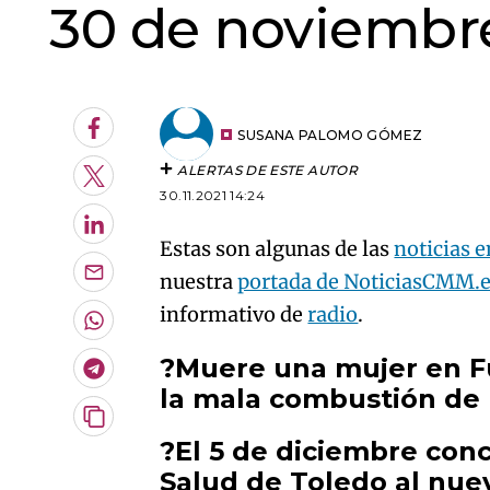
30 de noviembr
Facebook
SUSANA PALOMO GÓMEZ
ALERTAS DE ESTE AUTOR
Twitter
30.11.2021 14:24
LinkedIn
Estas son algunas de las
noticias 
nuestra
portada de NoticiasCMM.
Enviar
por
informativo de
radio
.
Email
Whatsapp
?Muere una mujer en Fu
Telegram
la mala combustión de 
Copiar
URL
?El 5 de diciembre conc
del
Salud de Toledo al nuev
artículo