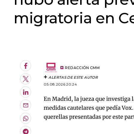
migratoria en C
An error oc
Facebook
REDACCIÓN CMM
ALERTAS DE ESTE AUTOR
Twitter
05.08.2026 20:24
LinkedIn
En Madrid, la jueza que investiga l
medidas cautelares que pedía Vox
Enviar
por
querellas presentadas por este par
Email
Whatsapp
Telegram