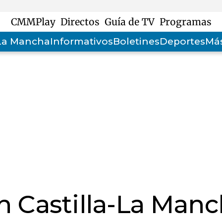
CMMPlay
Directos
Guía de TV
Programas
-La Mancha
Informativos
Boletines
Deportes
Más
n Castilla-La Manc