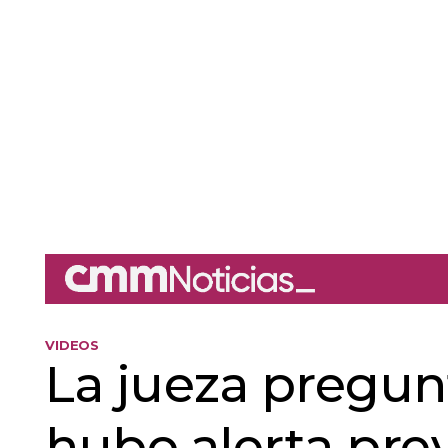
VIDEOS
La jueza pregunta
hubo alerta previ