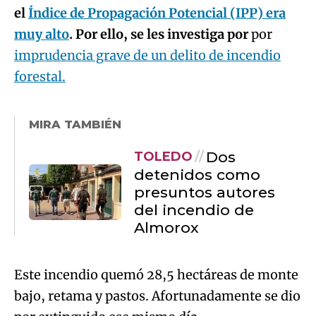
forestal.
MIRA TAMBIÉN
Dos
TOLEDO
detenidos como
presuntos autores
del incendio de
Almorox
Este incendio quemó 28,5 hectáreas de monte
bajo, retama y pastos. Afortunadamente se dio
por extinguido ese mismo día.
Responsabilidades penales
La Guardia Civil recuerda que existe una