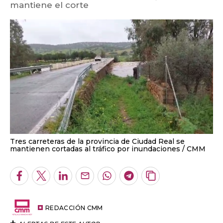
Tres carreteras de la provincia de Ciudad Real se
mantienen cortadas al tráfico por inundaciones
CMM
Facebook
Twitter
LinkedIn
Enviar
Whatsapp
Telegram
Copiar
por
URL
Email
del
artículo
REDACCIÓN CMM
ALERTAS DE ESTE AUTOR
01.04.2024 08:48
+A
-A
Cuatro carreteras de la provincia de Ciudad