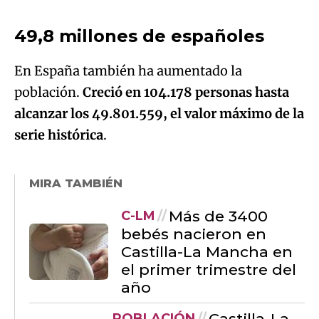
población.
Creció en 104.178 personas hasta
alcanzar los 49.801.559, el valor máximo de la
serie histórica
.
MIRA TAMBIÉN
Más de 3400
C-LM
bebés nacieron en
Castilla-La Mancha en
el primer trimestre del
año
Castilla-La
POBLACIÓN
Mancha, entre la
comunidades con
mayor subida de
población en el último