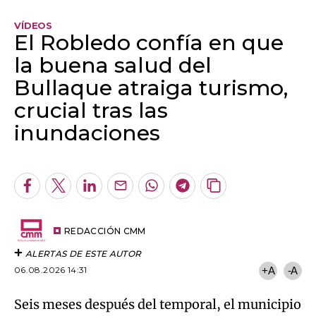
Bullaque atraiga turismo,
crucial tras las
inundaciones
Algo salió mal.
An error occurred, please try again later.
Facebook
Twitter
LinkedIn
Enviar
Whatsapp
Telegram
Copiar
por
URL
Try again
Email
del
artículo
REDACCIÓN CMM
ALERTAS DE ESTE AUTOR
06.08.2026 14:31
+A
-A
Seis meses después del temporal, el municipio
ciudadrealeño de El Robledo vuelve a mirar al
turismo. Su zona de baño luce llena de agua y
confían en recuperar a los visitantes este