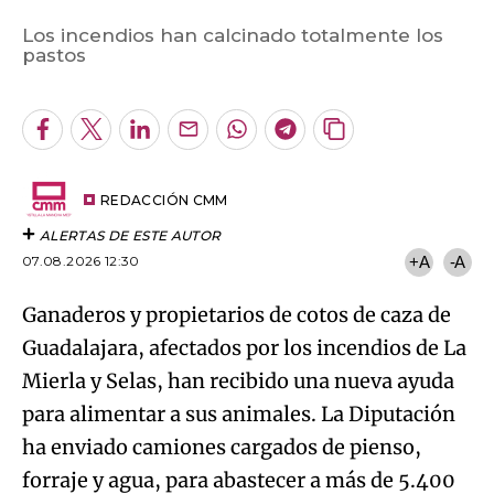
Los incendios han calcinado totalmente los
Algo salió mal.
pastos
An error occurred, please try again later.
Facebook
Twitter
LinkedIn
Enviar
Whatsapp
Telegram
Copiar
por
URL
Try again
Email
del
artículo
REDACCIÓN CMM
ALERTAS DE ESTE AUTOR
07.08.2026 12:30
+A
-A
Ganaderos y propietarios de cotos de caza de
Guadalajara, afectados por los incendios de La
Mierla y Selas, han recibido una nueva ayuda
para alimentar a sus animales. La Diputación
ha enviado camiones cargados de pienso,
forraje y agua, para abastecer a más de 5.400