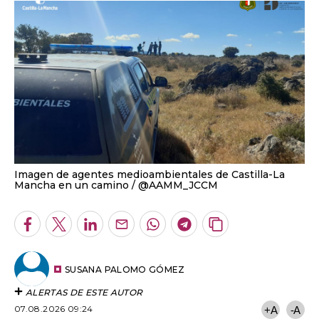
Imagen de agentes medioambientales de Castilla-La
Mancha en un camino
@AAMM_JCCM
Facebook
Twitter
LinkedIn
Enviar
Whatsapp
Telegram
Copiar
por
URL
Email
del
artículo
SUSANA PALOMO GÓMEZ
ALERTAS DE ESTE AUTOR
07.08.2026 09:24
+A
-A