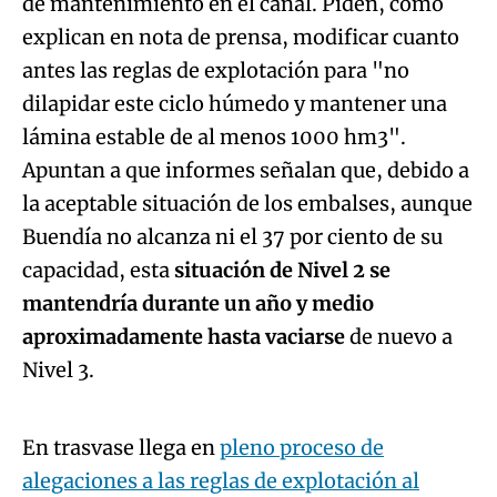
de mantenimiento en el canal. Piden, como
explican en nota de prensa, modificar cuanto
antes las reglas de explotación para "no
dilapidar este ciclo húmedo y mantener una
lámina estable de al menos 1000 hm3".
Apuntan a que informes señalan que, debido a
la aceptable situación de los embalses, aunque
Buendía no alcanza ni el 37 por ciento de su
capacidad, esta
situación de Nivel 2 se
mantendría durante un año y medio
aproximadamente hasta vaciarse
de nuevo a
Algo salió mal.
Nivel 3.
An error occurred, please try again later.
En trasvase llega en
pleno proceso de
alegaciones a las reglas de explotación al
Try again