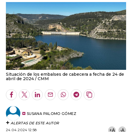
Situación de los embalses de cabecera a fecha de 24 de
abril de 2024
CMM
Facebook
Twitter
LinkedIn
Enviar
Whatsapp
Telegram
Copiar
por
URL
Email
del
artículo
SUSANA PALOMO GÓMEZ
ALERTAS DE ESTE AUTOR
24.04.2024 12:58
+A
-A