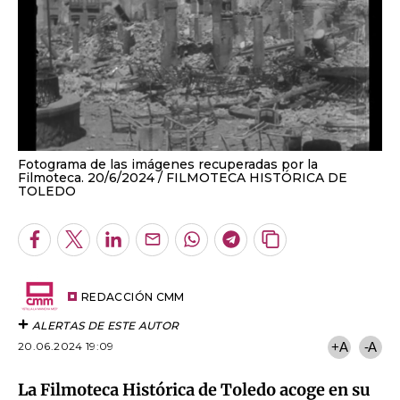
Fotograma de las imágenes recuperadas por la
Filmoteca. 20/6/2024
FILMOTECA HISTÓRICA DE
TOLEDO
Facebook
Twitter
LinkedIn
Enviar
Whatsapp
Telegram
Copiar
por
URL
Email
del
artículo
REDACCIÓN CMM
ALERTAS DE ESTE AUTOR
20.06.2024 19:09
+A
-A
La Filmoteca Histórica de Toledo acoge en su