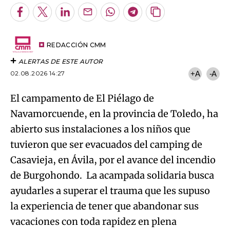
Facebook
Twitter
LinkedIn
Enviar
Whatsapp
Telegram
Copiar
por
URL
Try again
Email
del
artículo
REDACCIÓN CMM
ALERTAS DE ESTE AUTOR
02.08.2026 14:27
+A
-A
El campamento de El Piélago de
Navamorcuende, en la provincia de Toledo, ha
abierto sus instalaciones a los niños que
tuvieron que ser evacuados del camping de
Casavieja, en Ávila, por el avance del incendio
de Burgohondo. La acampada solidaria busca
ayudarles a superar el trauma que les supuso
la experiencia de tener que abandonar sus
vacaciones con toda rapidez en plena