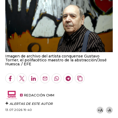
Imagen de archivo del artista conquense Gustavo
Torner, el polifacético maestro de la abstracción/José
Huesca.
EFE
Facebook
Twitter
LinkedIn
Enviar
Whatsapp
Telegram
Copiar
por
URL
Email
del
artículo
REDACCIÓN CMM
ALERTAS DE ESTE AUTOR
13.07.2026 19:40
+A
-A