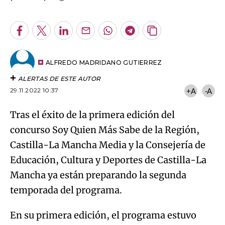
Email
del
artículo
ALFREDO MADRIDANO GUTIERREZ
ALERTAS DE ESTE AUTOR
29.11.2022 10:37
+A
-A
Tras el éxito de la primera edición del
concurso Soy Quien Más Sabe de la Región,
Castilla-La Mancha Media y la Consejería de
Educación, Cultura y Deportes de Castilla-La
Mancha ya están preparando la segunda
temporada del programa.
En su primera edición, el programa estuvo
presentado por
Frank Blanco
junto a la actriz y
presentadora del medio de comunicación
público
Aurora González
, quien ya ha