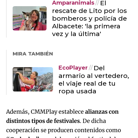
vez y la última'
MIRA TAMBIÉN
Del
EcoPlayer
armario al vertedero,
el viaje real de tu
ropa usada
Además, CMMPlay establece
alianzas con
distintos tipos de festivales
. De dicha
cooperación se producen contenidos como
“Gachadas”
en colaboración el festival de
humor “Gacha’s Comedy”, o la puesta a
disposición de conciertos que se celebran en
los festivales de música de la región y que se