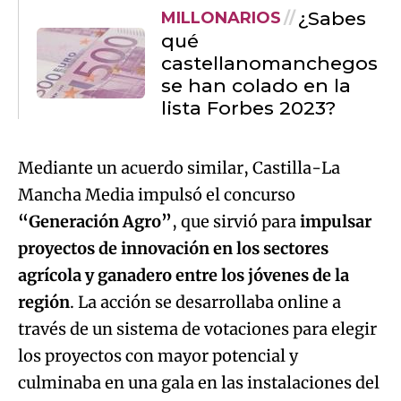
lista Forbes 2023?
Mediante un acuerdo similar, Castilla-La
Mancha Media impulsó el concurso
“Generación Agro”
, que sirvió para
impulsar
proyectos de innovación en los sectores
agrícola y ganadero entre los jóvenes de la
región
. La acción se desarrollaba online a
través de un sistema de votaciones para elegir
los proyectos con mayor potencial y
culminaba en una gala en las instalaciones del
medio de comunicación público con la
presencia de los candidatos, de la entidad
financiera y de distintos colectivo y
asociaciones del sector. Tal y como señala el