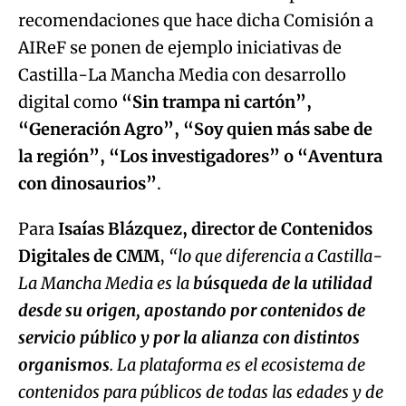
digital como
“Sin trampa ni cartón”,
“Generación Agro”, “Soy quien más sabe de
la región”, “Los investigadores” o “Aventura
con dinosaurios”
.
Para
Isaías Blázquez, director de Contenidos
Digitales de CMM
,
“lo que diferencia a Castilla-
La Mancha Media es la
búsqueda de la utilidad
desde su origen, apostando por contenidos de
servicio público y por la alianza con distintos
organismos
. La plataforma es el ecosistema de
contenidos para públicos de todas las edades y de
Algo salió mal.
todos los gustos”
.
An error occurred, please try again later.
La Comisión Europea se ha fijado en p
royectos