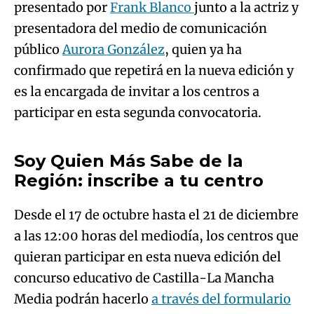
confirmado que repetirá en la nueva edición y
es la encargada de invitar a los centros a
Algo salió mal.
participar en esta segunda convocatoria.
An error occurred, please try again later.
Soy Quien Más Sabe de la
Región: inscribe a tu centro
Try again
Desde el 17 de octubre hasta el 21 de diciembre
a las 12:00 horas del mediodía, los centros que
quieran participar en esta nueva edición del
concurso educativo de Castilla-La Mancha
Media podrán hacerlo
a través del formulario
que se puede encontrar en la web de Soy Quien
Más Sabe de la Región
. Además del vídeo de
presentación que los colegios e institutos
deben aportar en su candidatura, en el mismo