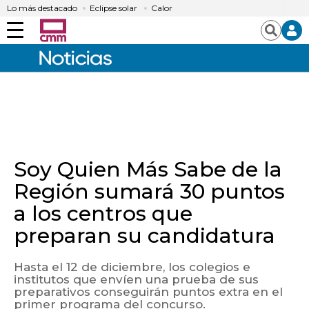
Lo más destacado
Eclipse solar
Calor
Menú
Buscar
Soy Quien Más Sabe de la
Región sumará 30 puntos
a los centros que
preparan su candidatura
Hasta el 12 de diciembre, los colegios e
institutos que envíen una prueba de sus
preparativos conseguirán puntos extra en el
Algo salió mal.
primer programa del concurso.
An error occurred, please try again later.
Facebook
Twitter
LinkedIn
Enviar
Whatsapp
Telegram
Copiar
por
URL
Try again