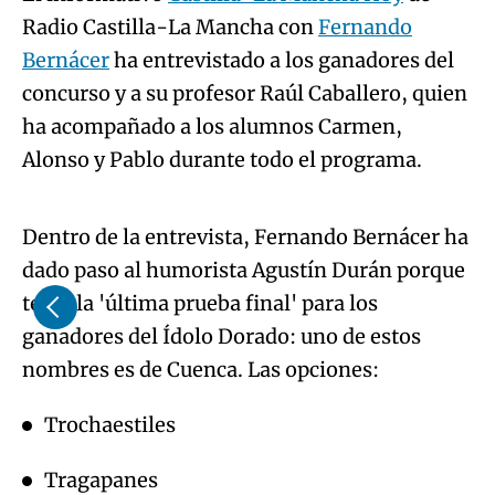
ha acompañado a los alumnos Carmen,
Algo salió mal.
Alonso y Pablo durante todo el programa.
An error occurred, please try again later.
Dentro de la entrevista, Fernando Bernácer ha
dado paso al humorista Agustín Durán porque
Try again
tenía la 'última prueba final' para los
ganadores del Ídolo Dorado: uno de estos
nombres es de Cuenca. Las opciones:
Trochaestiles
Tragapanes
Arrancacepas
Cagaliebres