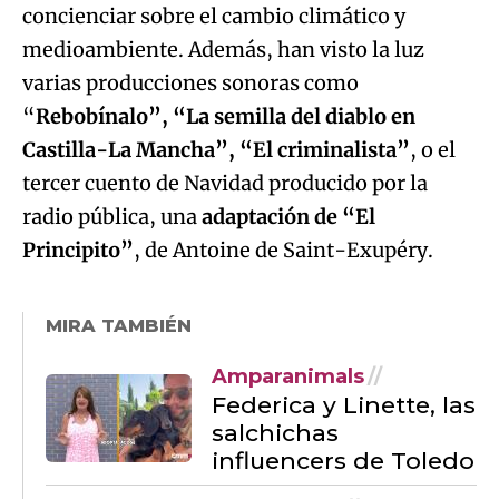
“
Rebobínalo”, “La semilla del diablo en
Castilla-La Mancha”, “El criminalista”
, o el
tercer cuento de Navidad producido por la
radio pública, una
adaptación de “El
Principito”
, de Antoine de Saint-Exupéry.
MIRA TAMBIÉN
Amparanimals
Federica y Linette, las
salchichas
influencers de Toledo
El
Amparanimals
rescate de Lito por los
bomberos y policía de
Albacete: 'la primera