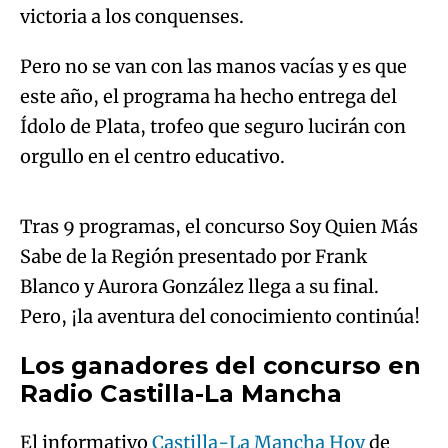
Ídolo de Plata, trofeo que seguro lucirán con
Algo salió mal.
orgullo en el centro educativo.
An error occurred, please try again later.
Tras 9 programas, el concurso Soy Quien Más
Sabe de la Región presentado por Frank
Try again
Blanco y Aurora González llega a su final.
Pero, ¡la aventura del conocimiento continúa!
Los ganadores del concurso en
Radio Castilla-La Mancha
El informativo
Castilla-La Mancha Hoy
de
Radio Castilla-La Mancha con
Fernando
Bernácer
ha entrevistado a los ganadores del
concurso y a su profesor Raúl Caballero, quien