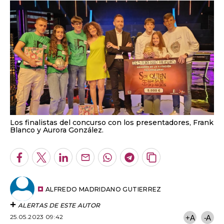
Los finalistas del concurso con los presentadores, Frank
Blanco y Aurora González.
Facebook
Twitter
LinkedIn
Enviar
Whatsapp
Telegram
Copiar
por
URL
Email
del
artículo
ALFREDO MADRIDANO GUTIERREZ
ALERTAS DE ESTE AUTOR
25.05.2023 09:42
+A
-A
Consiguieron el pase directo a la final en el
quinto programa de Soy Quien Más Sabe de la
Región y en la noche del miércoles 24 de mayo