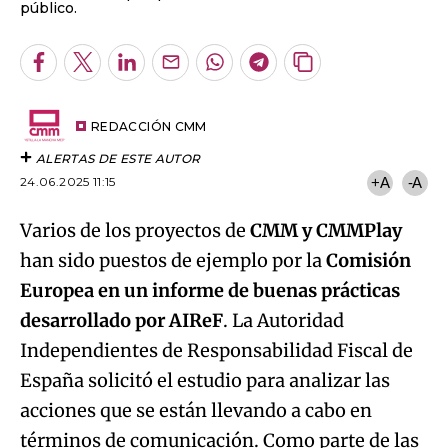
Email
del
artículo
REDACCIÓN CMM
ALERTAS DE ESTE AUTOR
24.06.2025 11:15
+A
-A
Varios de los proyectos de
CMM y CMMPlay
han sido puestos de ejemplo por la
Comisión
Europea en un informe de buenas prácticas
desarrollado por AIReF
. La Autoridad
Independientes de Responsabilidad Fiscal de
España solicitó el estudio para analizar las
acciones que se están llevando a cabo en
términos de comunicación. Como parte de las
recomendaciones que hace dicha Comisión a
AIReF se ponen de ejemplo iniciativas de
Castilla-La Mancha Media con desarrollo