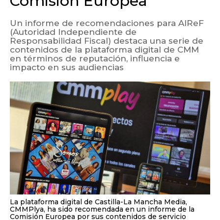
contenidos de la plataforma digital de CMM
en términos de reputación, influencia e
impacto en sus audiencias
La plataforma digital de Castilla-La Mancha Media,
CMMPlya, ha sido recomendada en un informe de la
Comisión Europea por sus contenidos de servicio
público.
Facebook
Twitter
LinkedIn
Enviar
Whatsapp
Telegram
Copiar
por
URL