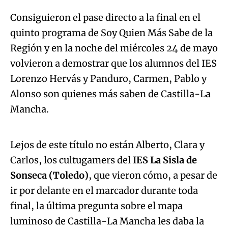
volvieron a demostrar que los alumnos del IES
Lorenzo Hervás y Panduro, Carmen, Pablo y
Alonso son quienes más saben de Castilla-La
Algo salió mal.
Mancha.
An error occurred, please try again later.
Lejos de este título no están Alberto, Clara y
Carlos, los cultugamers del
IES La Sisla de
Try again
Sonseca (Toledo)
, que vieron cómo, a pesar de
ir por delante en el marcador durante toda
final, la última pregunta sobre el mapa
luminoso de Castilla-La Mancha les daba la
victoria a los conquenses.
Pero no se van con las manos vacías y es que
este año, el programa ha hecho entrega del